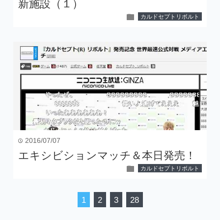
新施設（１）
folder
カルドセプトリボルト
2016/07/07
time
エキシビションマッチ＆本日発売！
folder
カルドセプトリボルト
1
2
3
28