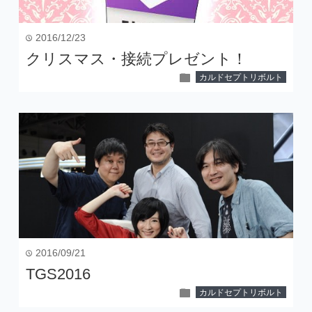
2016/12/23
time
クリスマス・接続プレゼント！
folder
カルドセプトリボルト
2016/09/21
time
TGS2016
folder
カルドセプトリボルト