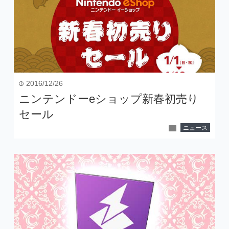
2016/12/26
time
ニンテンドーeショップ新春初売り
セール
folder
ニュース