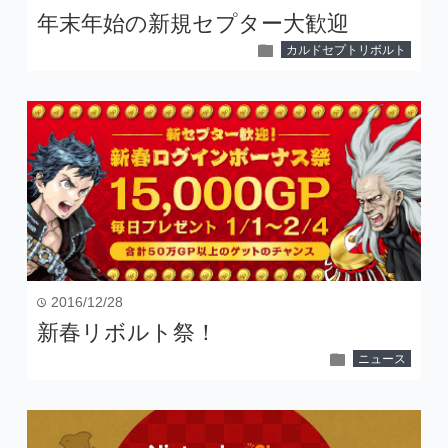
年末年始の新規セプター大歓迎
folder
カルドセプトリボルト
2016/12/28
time
新春リボルト祭！
folder
ニュース