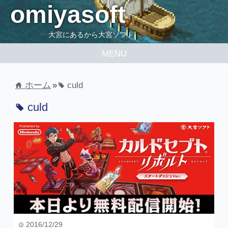
omiyasoft
大宮にあるから大宮ソフト
MENU
ホーム
»
culd
home
tag
culd
tag
2016/12/29
time