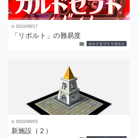
2016/08/17
time
「リボルト」の難易度
folder
カルドセプトリボルト
2016/08/03
time
新施設（２）