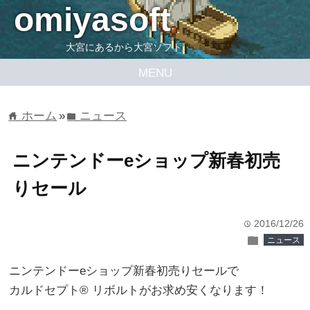
omiyasoft
大宮にあるから大宮ソフト
MENU
ホーム
»
ニュース
home
folder
ニンテンドーeショップ新春初売
りセール
2016/12/26
time
folder
ニュース
ニンテンドーeショップ新春初売りセールで
カルドセプト® リボルトがお求め安くなります！