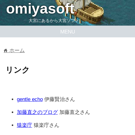
omiyasoft
大宮にあるから大宮ソフト
MENU
ホーム
home
リンク
gentle echo
伊藤賢治さん
加藤直之のブログ
加藤直之さん
猿楽庁
猿楽庁さん