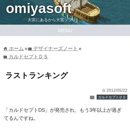
omiyasoft
大宮にあるから大宮ソフト
MENU
ホーム
»
デザイナーズノート
»
home
folder
カルドセプトＤＳ
folder
ラストランキング
2012/05/22
time
folder
カルドセプトＤＳ
「カルドセプトDS」が発売され、もう3年以上が過ぎ
てるんですね。