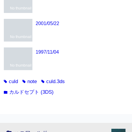
No thumbnail
2001/05/22
No thumbnail
1997/11/04
No thumbnail
culd
note
culd.3ds
tag
tag
tag
カルドセプト (3DS)
folder