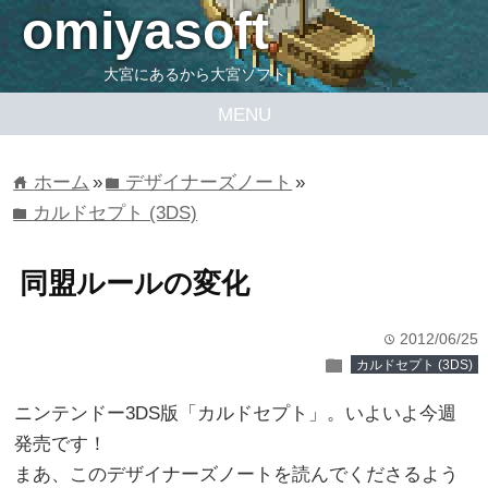
omiyasoft
大宮にあるから大宮ソフト
MENU
ホーム
»
デザイナーズノート
»
home
folder
カルドセプト (3DS)
folder
同盟ルールの変化
2012/06/25
time
folder
カルドセプト (3DS)
ニンテンドー3DS版「カルドセプト」。いよいよ今週
発売です！
まあ、このデザイナーズノートを読んでくださるよう