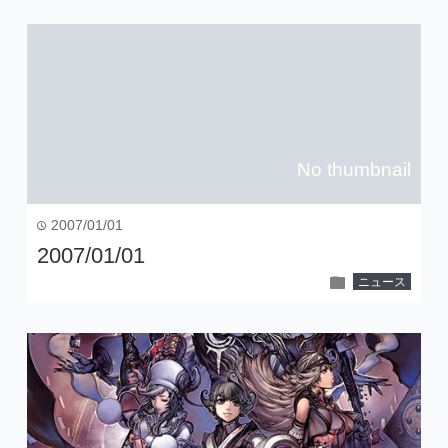
No thumbnail
2007/01/01
time
2007/01/01
folder
ニュース