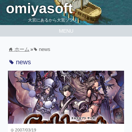
omiyasoft
大宮にあるから大宮ソフト
MENU
ホーム
»
news
home
tag
news
tag
2007/03/19
time