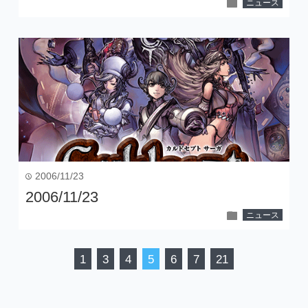
folder
ニュース
2006/11/23
time
2006/11/23
folder
ニュース
1
3
4
5
6
7
21