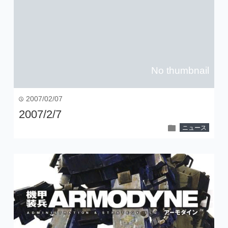
No thumbnail
2007/02/07
time
2007/2/7
folder
ニュース