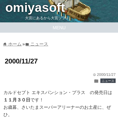
omiyasoft
大宮にあるから大宮ソフト
MENU
ホーム
»
ニュース
home
folder
2000/11/27
2000/11/27
time
folder
ニュース
カルドセプト エキスパンション・プラス の発売日は
１１月３０日
です！
お歳暮、さいたまスーパーアリーナーのお土産に、ぜ
ひ。