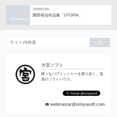
2009/01/09
開田裕治作品集「UTOPIA」
No thumbnail
大宮ソフト
様々なパブリッシャーを渡り歩く、流
浪のソフトハウス。
webmastar@omiyasoft.com
mail