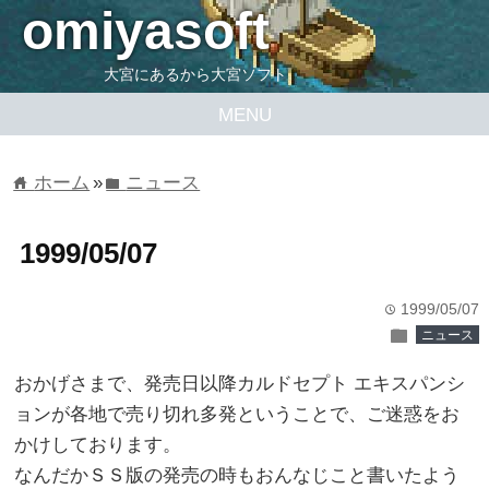
omiyasoft
大宮にあるから大宮ソフト
MENU
ホーム
»
ニュース
home
folder
1999/05/07
1999/05/07
time
folder
ニュース
おかげさまで、発売日以降カルドセプト エキスパンシ
ョンが各地で売り切れ多発ということで、ご迷惑をお
かけしております。
なんだかＳＳ版の発売の時もおんなじこと書いたよう