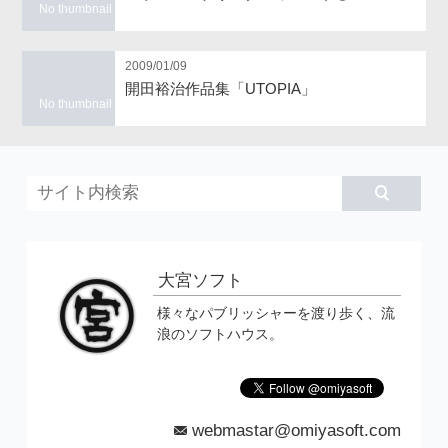
No thumbnail
2009/01/09
開田裕治作品集「UTOPIA」
No thumbnail
大宮ソフト
様々なパブリッシャーを渡り歩く、流
浪のソフトハウス。
webmastar@omiyasoft.com
mail