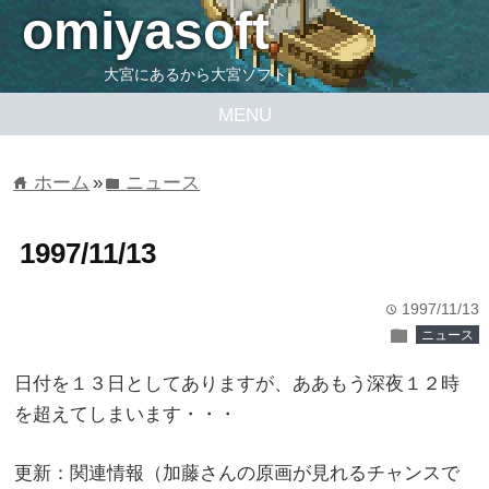
omiyasoft
大宮にあるから大宮ソフト
MENU
ホーム
»
ニュース
home
folder
1997/11/13
1997/11/13
time
folder
ニュース
日付を１３日としてありますが、ああもう深夜１２時
を超えてしまいます・・・
更新：関連情報（加藤さんの原画が見れるチャンスで