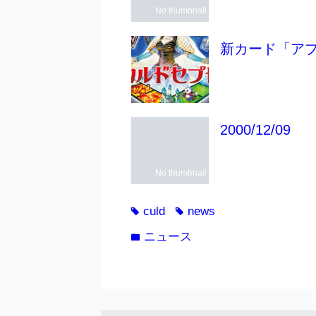
No thumbnail
新カード「ア
2000/12/09
No thumbnail
culd
news
tag
tag
ニュース
folder