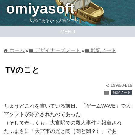
omiyasoft
大宮にあるから大宮ソフト
MENU
ホーム
»
デザイナーズノート
»
雑記ノート
home
folder
folder
TVのこと
1999/04/15
time
folder
雑記ノート
ちょうどこれを書いている前日、「ゲームWAVE」で大
宮ソフトが紹介されたのであった
（そして奇しくも、大宮駅での殺人事件も報道され
た…まさに「大宮市の光と闇（闇と闇？）」であ