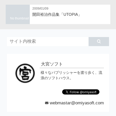
2009/01/09
開田裕治作品集「UTOPIA」
No thumbnail
大宮ソフト
様々なパブリッシャーを渡り歩く、流
浪のソフトハウス。
webmastar@omiyasoft.com
mail