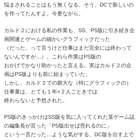
悩まされることはもう無くなる。そう、DCで新しいの
を作ってたんすよ。今更ながら。
カルド２における私の作業も、SS、PS版に引き続き企
画関連とゲームの細かいグラフィックだった
（だった、って言うけど仕事はまだ完全には終わって
ないんですが…）。これら作業はPS版の
おかげでかなり助かったと言える。実はカルド２の企
画はPS版よりも前に始まっていた。
しかし、カルド２での膨大な（特にグラフィックの）
仕事量は、とても１年×２人ごときでは
終わらないと予想された。
PS版のきっかけはSS版を気に入ってくれた某ゲーム誌
の編集長が言った「PS版出せば売れるのに」
という一言だった…ような気がする。DC版を出す上で