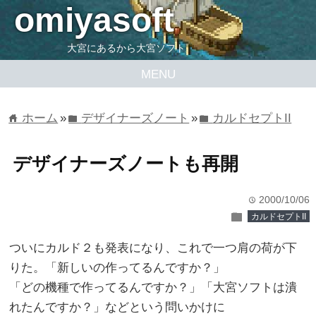
omiyasoft
大宮にあるから大宮ソフト
MENU
ホーム
»
デザイナーズノート
»
カルドセプトII
home
folder
folder
デザイナーズノートも再開
2000/10/06
time
folder
カルドセプトII
ついにカルド２も発表になり、これで一つ肩の荷が下
りた。「新しいの作ってるんですか？」
「どの機種で作ってるんですか？」「大宮ソフトは潰
れたんですか？」などという問いかけに